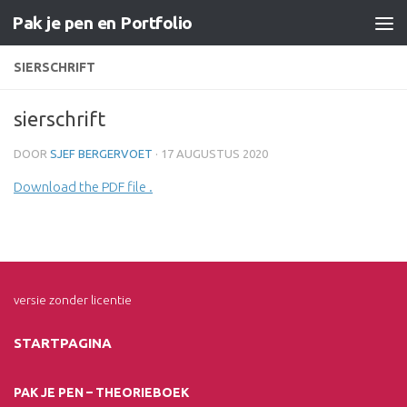
Pak je pen en Portfolio
Doorgaan naar inhoud
SIERSCHRIFT
sierschrift
DOOR
SJEF BERGERVOET
·
17 AUGUSTUS 2020
Download the PDF file .
versie zonder licentie
STARTPAGINA
PAK JE PEN – THEORIEBOEK