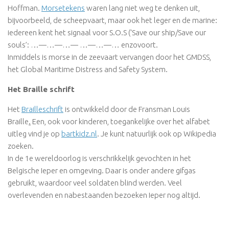
Hoffman.
Morsetekens
waren lang niet weg te denken uit,
bijvoorbeeld, de scheepvaart, maar ook het leger en de marine:
iedereen kent het signaal voor S.O.S (‘Save our ship/Save our
souls’: …—…—…— …—…—… enzovoort.
Inmiddels is morse in de zeevaart vervangen door het GMDSS,
het Global Maritime Distress and Safety System.
Het Braille schrift
Het
Brailleschrift
is ontwikkeld door de Fransman Louis
Braille
.
Een, ook voor kinderen, toegankelijke over het alfabet
uitleg vind je op
bartkidz.nl
. Je kunt natuurlijk ook op Wikipedia
zoeken.
In de 1e wereldoorlog is verschrikkelijk gevochten in het
Belgische Ieper en omgeving. Daar is onder andere gifgas
gebruikt, waardoor veel soldaten blind werden. Veel
overlevenden en nabestaanden bezoeken Ieper nog altijd.