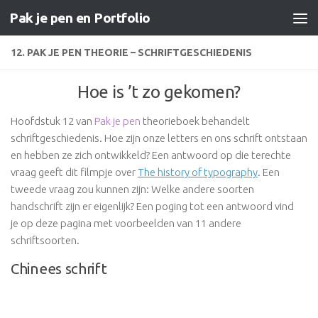
Pak je pen en Portfolio
Doorgaan naar inhoud
12. PAK JE PEN THEORIE – SCHRIFTGESCHIEDENIS
Hoe is ’t zo gekomen?
Hoofdstuk 12 van
Pak je pen
theorieboek behandelt
schriftgeschiedenis. Hoe zijn onze letters en ons schrift ontstaan
en hebben ze zich ontwikkeld? Een antwoord op die terechte
vraag geeft dit filmpje over
The history of typography
. Een
tweede vraag zou kunnen zijn: Welke andere soorten
handschrift zijn er eigenlijk? Een poging tot een antwoord vind
je op deze pagina met voorbeelden van 11 andere
schriftsoorten.
Chinees schrift