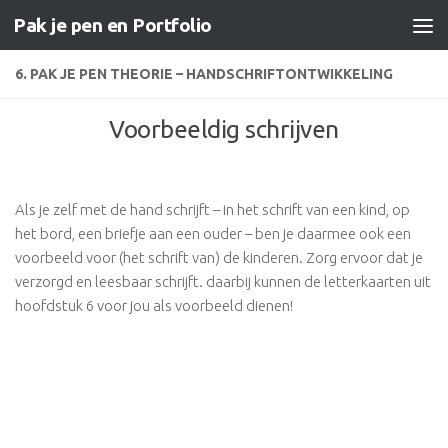
Pak je pen en Portfolio
Doorgaan naar inhoud
6. PAK JE PEN THEORIE – HANDSCHRIFTONTWIKKELING
Voorbeeldig schrijven
Als je zelf met de hand schrijft – in het schrift van een kind, op
het bord, een briefje aan een ouder – ben je daarmee ook een
voorbeeld voor (het schrift van) de kinderen. Zorg ervoor dat je
verzorgd en leesbaar schrijft. daarbij kunnen de letterkaarten uit
hoofdstuk 6
voor jou
als voorbeeld dienen!