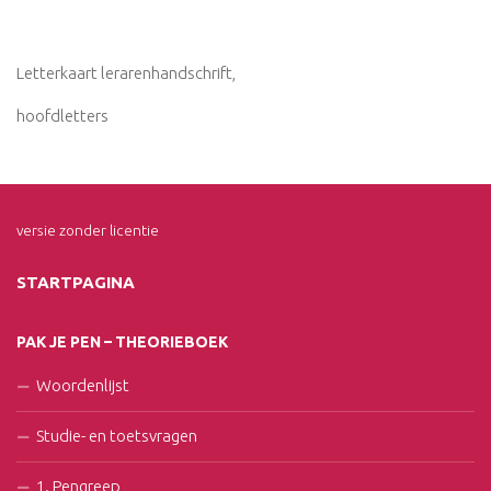
Letterkaart lerarenhandschrift,
hoofdletters
versie zonder licentie
STARTPAGINA
PAK JE PEN – THEORIEBOEK
Woordenlijst
Studie- en toetsvragen
1. Pengreep