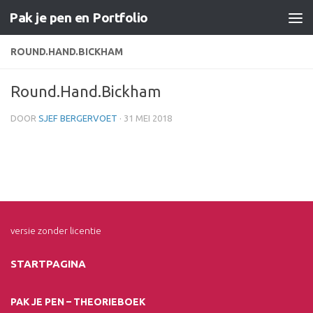
Pak je pen en Portfolio
Doorgaan naar inhoud
ROUND.HAND.BICKHAM
Round.Hand.Bickham
DOOR
SJEF BERGERVOET
·
31 MEI 2018
versie zonder licentie
STARTPAGINA
PAK JE PEN – THEORIEBOEK