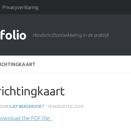
Privacyverklaring
folio
Handschriftontwikkeling in de praktijk
ICHTINGKAART
richtingkaart
OOR
SJEF BERGERVOET
·
18 AUGUSTUS 2020
ownload the PDF file .