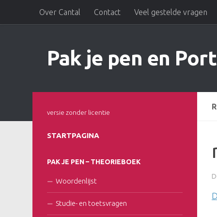
Over Cantal
Contact
Veel gestelde vragen
Doorgaan naar inhoud
Pak je pen en Port
R
versie zonder licentie
STARTPAGINA
PAK JE PEN – THEORIEBOEK
D
Woordenlijst
D
Studie- en toetsvragen