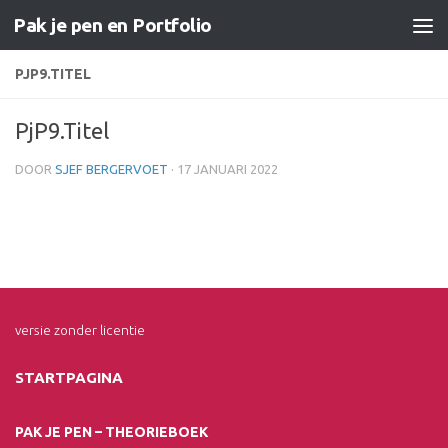
Pak je pen en Portfolio
Doorgaan naar inhoud
PJP9.TITEL
PjP9.Titel
DOOR
SJEF BERGERVOET
·
17 JANUARI 2022
versie zonder licentie
STARTPAGINA
PAK JE PEN – THEORIEBOEK