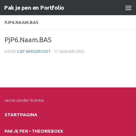
Pak je pen en Portfolio
Doorgaan naar inhoud
PJP6.NAAM.BAS
PjP6.Naam.BAS
DOOR
SJEF BERGERVOET
·
17 JANUARI 2022
versie zonder licentie
STARTPAGINA
PAK JE PEN – THEORIEBOEK