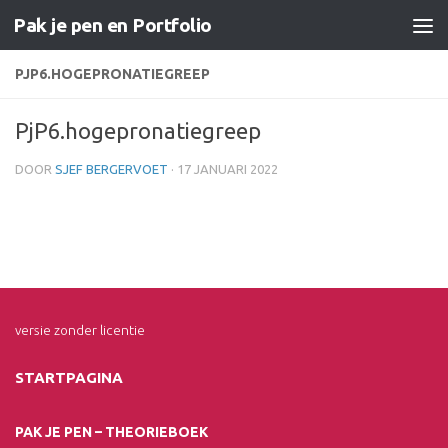
Pak je pen en Portfolio
Doorgaan naar inhoud
PJP6.HOGEPRONATIEGREEP
PjP6.hogepronatiegreep
DOOR
SJEF BERGERVOET
·
17 JANUARI 2022
versie zonder licentie
STARTPAGINA
PAK JE PEN – THEORIEBOEK