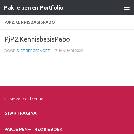
Pak je pen en Portfolio
Doorgaan naar inhoud
PJP2.KENNISBASISPABO
PjP2.KennisbasisPabo
DOOR
SJEF BERGERVOET
·
17 JANUARI 2022
versie zonder licentie
STARTPAGINA
PAK JE PEN – THEORIEBOEK