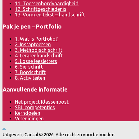
11. Toetsenbordvaardigheid
12. Schriftgeschiedenis
13. Vorm en tekst – handschrift
Pak je pen – Portfolio
1. Wat is Portfolio?
2. Instaptoetsen
3. Methodisch schrift
4. Lerarenhandschrift
5. Losse leesletters
6. Sierschrift
7. Bordschrift
8. Activiteiten
Aanvullende informatie
Het project Klassenpost
SBL competenties
Kerndoelen
Verenigingen
Uitgeverij Cantal © 2026. Alle rechten voorbehouden.