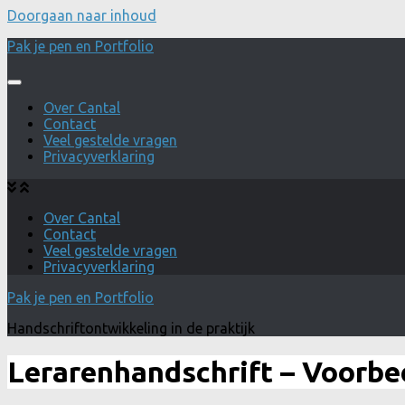
Doorgaan naar inhoud
Pak je pen en Portfolio
Over Cantal
Contact
Veel gestelde vragen
Privacyverklaring
Over Cantal
Contact
Veel gestelde vragen
Privacyverklaring
Pak je pen en Portfolio
Handschriftontwikkeling in de praktijk
Lerarenhandschrift – Voorbe