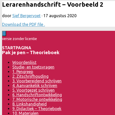
Lerarenhandschrift – Voorbeeld 2
door
Sjef Bergervoet
·
17 augustus 2020
Download the PDF file .
versie zonder licentie
STARTPAGINA
Pak je pen – Theorieboek
Woordenlijst
Studie- en toetsvragen
1. Pengreep
2. Zitschrijfhouding
3. Voorbereidend schrijven
4. Aanvankelijk schrijven
5. Voortgezet schrijven
6. Handschriftontwikkeling
7. Motorische ontwikkeling
8. Linkshandigheid
9. Didactiek – Theorieboek
10. Materialen