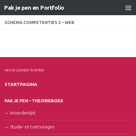
Pak je pen en Portfolio
Doorgaan naar inhoud
SCHEMA COMPETENTIES 2 – WEB
versie zonder licentie
STARTPAGINA
PAK JE PEN – THEORIEBOEK
Woordenlijst
Studie- en toetsvragen