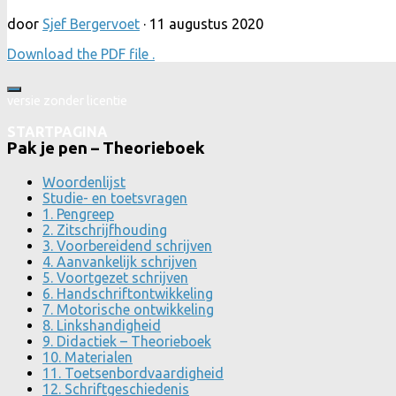
door
Sjef Bergervoet
·
11 augustus 2020
Download the PDF file .
versie zonder licentie
STARTPAGINA
Pak je pen – Theorieboek
Woordenlijst
Studie- en toetsvragen
1. Pengreep
2. Zitschrijfhouding
3. Voorbereidend schrijven
4. Aanvankelijk schrijven
5. Voortgezet schrijven
6. Handschriftontwikkeling
7. Motorische ontwikkeling
8. Linkshandigheid
9. Didactiek – Theorieboek
10. Materialen
11. Toetsenbordvaardigheid
12. Schriftgeschiedenis