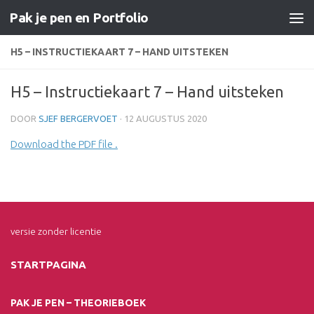
Pak je pen en Portfolio
Doorgaan naar inhoud
H5 – INSTRUCTIEKAART 7 – HAND UITSTEKEN
H5 – Instructiekaart 7 – Hand uitsteken
DOOR
SJEF BERGERVOET
·
12 AUGUSTUS 2020
Download the PDF file .
versie zonder licentie
STARTPAGINA
PAK JE PEN – THEORIEBOEK