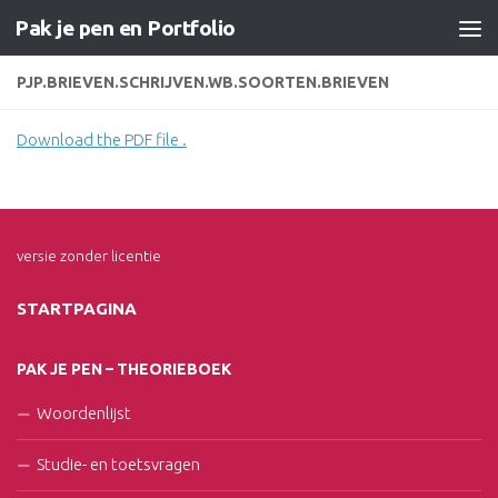
Pak je pen en Portfolio
Doorgaan naar inhoud
PJP.BRIEVEN.SCHRIJVEN.WB.SOORTEN.BRIEVEN
Download the PDF file .
versie zonder licentie
STARTPAGINA
PAK JE PEN – THEORIEBOEK
Woordenlijst
Studie- en toetsvragen