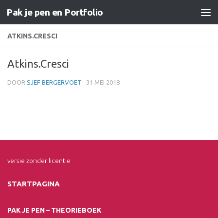
Pak je pen en Portfolio
Doorgaan naar inhoud
ATKINS.CRESCI
Atkins.Cresci
DOOR
SJEF BERGERVOET
·
31 MEI 2018
versie zonder licentie
STARTPAGINA
PAK JE PEN – THEORIEBOEK