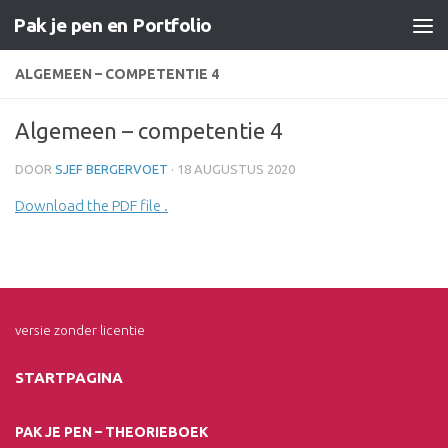
Pak je pen en Portfolio
Doorgaan naar inhoud
ALGEMEEN – COMPETENTIE 4
Algemeen – competentie 4
DOOR
SJEF BERGERVOET
·
18 AUGUSTUS 2020
Download the PDF file .
versie zonder licentie
STARTPAGINA
PAK JE PEN – THEORIEBOEK