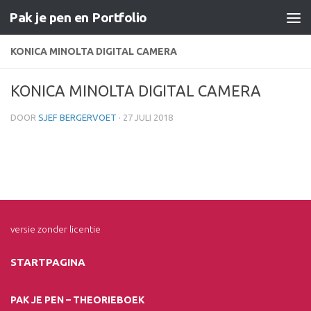
Pak je pen en Portfolio
Doorgaan naar inhoud
KONICA MINOLTA DIGITAL CAMERA
KONICA MINOLTA DIGITAL CAMERA
DOOR
SJEF BERGERVOET
·
27 JULI 2018
versie zonder licentie
STARTPAGINA
PAK JE PEN – THEORIEBOEK