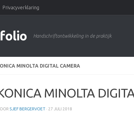
Privacyverklaring
folio
Handschriftontwikkeling in de praktijk
ONICA MINOLTA DIGITAL CAMERA
KONICA MINOLTA DIGIT
OOR
SJEF BERGERVOET
·
27 JULI 2018