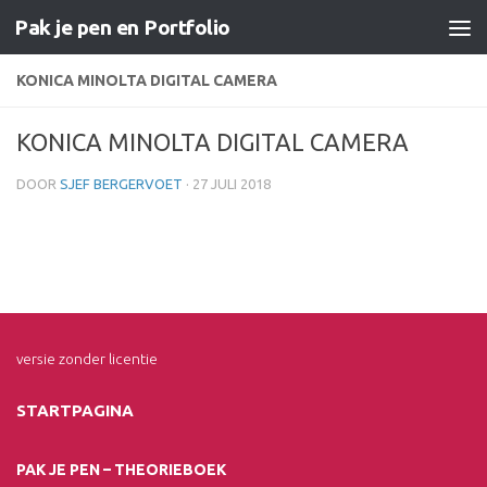
Pak je pen en Portfolio
Doorgaan naar inhoud
KONICA MINOLTA DIGITAL CAMERA
KONICA MINOLTA DIGITAL CAMERA
DOOR
SJEF BERGERVOET
·
27 JULI 2018
versie zonder licentie
STARTPAGINA
PAK JE PEN – THEORIEBOEK