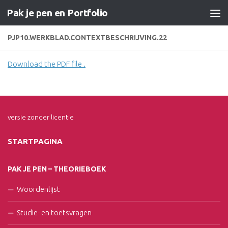
Pak je pen en Portfolio
Doorgaan naar inhoud
PJP10.WERKBLAD.CONTEXTBESCHRIJVING.22
Download the PDF file .
versie zonder licentie
STARTPAGINA
PAK JE PEN – THEORIEBOEK
Woordenlijst
Studie- en toetsvragen