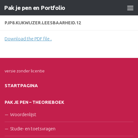
Pak je pen en Portfolio
Doorgaan naar inhoud
PJP8.KIJKWIJZER.LEESBAARHEID.12
Download the PDF file .
versie zonder licentie
STARTPAGINA
PAK JE PEN – THEORIEBOEK
Woordenlijst
Studie- en toetsvragen