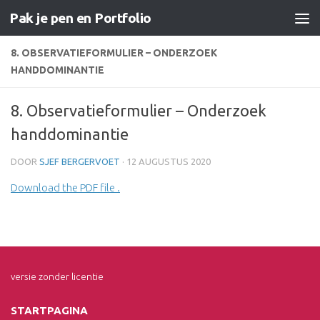
Pak je pen en Portfolio
Doorgaan naar inhoud
8. OBSERVATIEFORMULIER – ONDERZOEK
HANDDOMINANTIE
8. Observatieformulier – Onderzoek
handdominantie
DOOR
SJEF BERGERVOET
·
12 AUGUSTUS 2020
Download the PDF file .
versie zonder licentie
STARTPAGINA