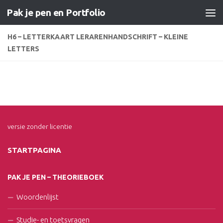
Pak je pen en Portfolio
Doorgaan naar inhoud
H6 – LETTERKAART LERARENHANDSCHRIFT – KLEINE
LETTERS
versie zonder licentie
STARTPAGINA
PAK JE PEN – THEORIEBOEK
Woordenlijst
Studie- en toetsvragen