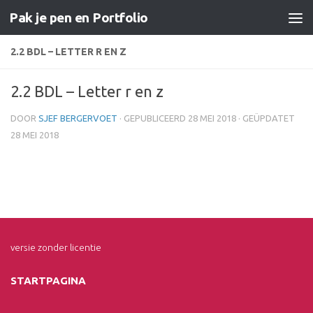
Pak je pen en Portfolio
Doorgaan naar inhoud
2.2 BDL – LETTER R EN Z
2.2 BDL – Letter r en z
DOOR
SJEF BERGERVOET
· GEPUBLICEERD
28 MEI 2018
· GEÜPDATET
28 MEI 2018
versie zonder licentie
STARTPAGINA