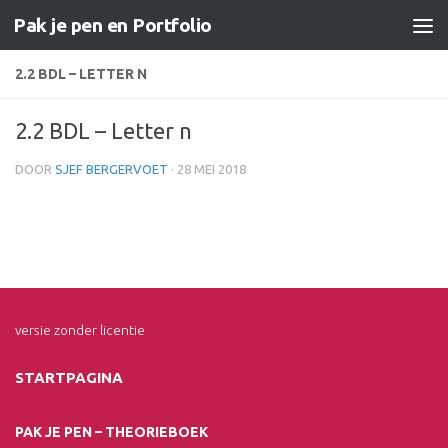
Pak je pen en Portfolio
Doorgaan naar inhoud
2.2 BDL – LETTER N
2.2 BDL – Letter n
DOOR
SJEF BERGERVOET
·
28 MEI 2018
versie zonder licentie
STARTPAGINA
PAK JE PEN – THEORIEBOEK