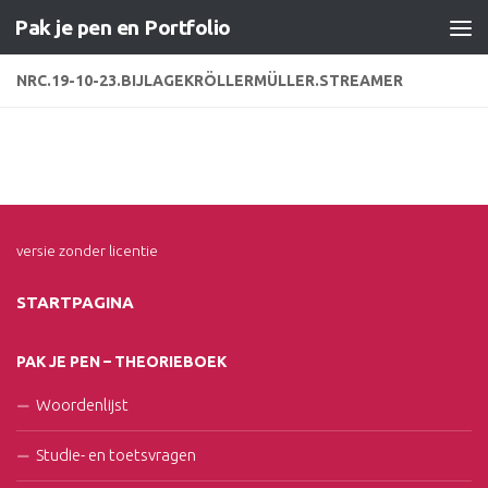
Pak je pen en Portfolio
Doorgaan naar inhoud
NRC.19-10-23.BIJLAGEKRÖLLERMÜLLER.STREAMER
versie zonder licentie
STARTPAGINA
PAK JE PEN – THEORIEBOEK
Woordenlijst
Studie- en toetsvragen