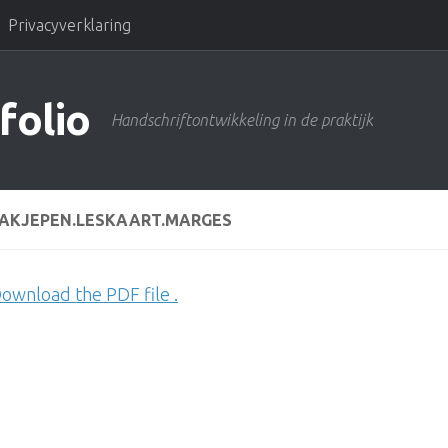
Privacyverklaring
folio
Handschriftontwikkeling in de praktijk
AKJEPEN.LESKAART.MARGES
ownload the PDF file .