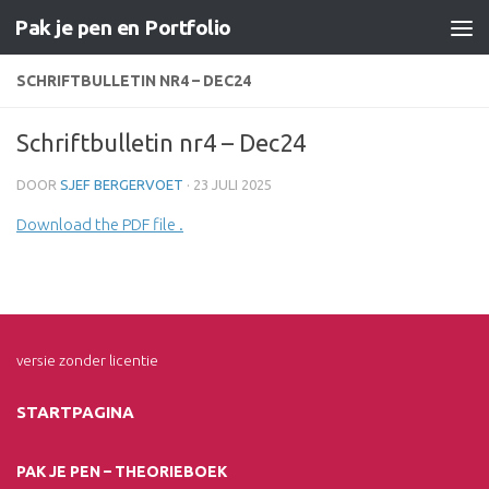
Pak je pen en Portfolio
Doorgaan naar inhoud
SCHRIFTBULLETIN NR4 – DEC24
Schriftbulletin nr4 – Dec24
DOOR
SJEF BERGERVOET
·
23 JULI 2025
Download the PDF file .
versie zonder licentie
STARTPAGINA
PAK JE PEN – THEORIEBOEK