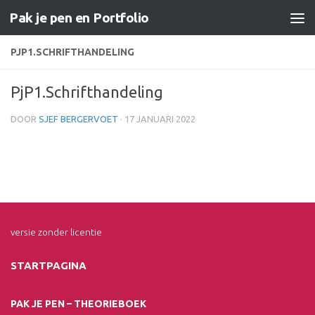
Pak je pen en Portfolio
Doorgaan naar inhoud
PJP1.SCHRIFTHANDELING
PjP1.Schrifthandeling
DOOR
SJEF BERGERVOET
·
17 JANUARI 2022
versie zonder licentie
STARTPAGINA
PAK JE PEN – THEORIEBOEK