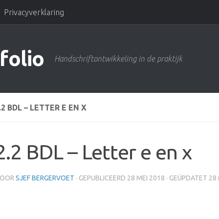
Privacyverklaring
folio
Handschriftontwikkeling in de praktijk
.2 BDL – LETTER E EN X
2.2 BDL – Letter e en x
OOR
SJEF BERGERVOET
· GEPUBLICEERD
28 MEI 2018
· GEÜPDATET
28 